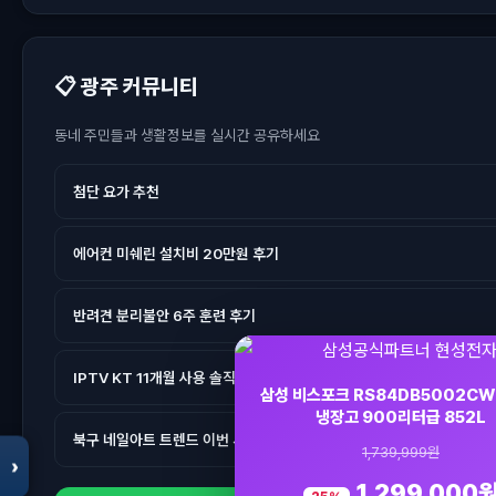
📋 광주 커뮤니티
동네 주민들과 생활정보를 실시간 공유하세요
모두의백화점
첨단 요가 추천
명품 · 패션 · 생활 총집합 보기
에어컨 미쉐린 설치비 20만원 후기
반려견 분리불안 6주 훈련 후기
IPTV KT 11개월 사용 솔직 후기
삼성 비스포크 RS84DB5002CW
냉장고 900리터급 852L
북구 네일아트 트렌드 이번 시즌
1,739,999원
›
1,299,000