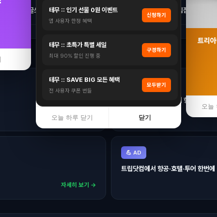
✏️ 글쓰기
테무 :: 인기 선물 0원 이벤트
🏢 입점문의
신청하기
앱 사용자 한정 혜택
트리아
테무 :: 초특가 특별 세일
구경하기
최대 90% 할인 진행 중
기
테무 :: SAVE BIG 모든 혜택
🛒 AD
모두받기
전 사용자 쿠폰 번들
익스피디아에서 전 세계 항공권·호텔
오늘 
자세히 보기 →
오늘 하루 닫기
닫기
💪 AD
트립닷컴에서 항공·호텔·투어 한번에
자세히 보기 →