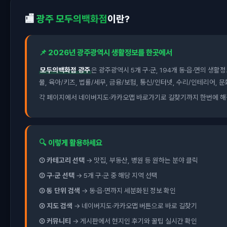
🏬
광주 모두의백화점
이란?
📌 2026년 광주광역시 생활정보를 한곳에서
모두의백화점 광주
은 광주광역시 5개 구·군, 194개 동·읍·면의 생활
물, 육아/키즈, 법률/세무, 금융/보험, 통신/인터넷, 수리/인테리어,
각 페이지에서 네이버지도·카카오맵 바로가기로 길찾기까지 한번에 해결
🔍 이렇게 활용하세요
① 카테고리 선택
→ 맛집, 부동산, 병원 등 원하는 분야 클릭
② 구·군 선택
→ 5개 구·군 중 해당 지역 선택
③ 동 단위 검색
→ 동·읍·면까지 세분화된 정보 확인
④ 지도 검색
→ 네이버지도·카카오맵 버튼으로 바로 길찾기
⑤ 커뮤니티
→ 게시판에서 현지인 후기와 꿀팁 실시간 확인