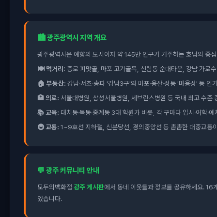
🏙️ 광주광역시 지역 개요
광주광역시은 예향의 도시이자 약 145만 인구가 거주하는 호남의 중심
🍽️ 먹거리:
종로 피맛골, 마포 고기골목, 신림동 순대타운, 강남 가로수
🏠 부동산:
강남·서초·송파 '강남3구'와 마포·용산·성동 '마용성' 등 
🏥 의료:
서울대병원, 삼성서울병원, 세브란스병원 등 국내 최고 수준 
📚 교육:
대치동·목동·중계동 3대 학원가 비롯, 각 구마다 입시·어학·예
🚇 교통:
1~9호선 지하철, 신분당선, 경의중앙선 등 촘촘한 대중교통이
💬 광주 커뮤니티 안내
모두의백화점
광주 게시판
에서 동네 이웃들과 정보를 공유하세요. 16
있습니다.