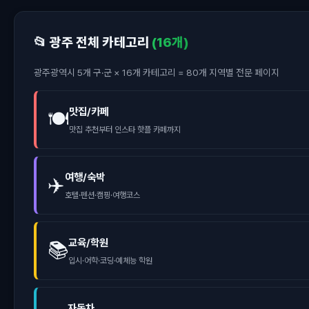
📂 광주 전체 카테고리
(16개)
광주광역시 5개 구·군 × 16개 카테고리 = 80개 지역별 전문 페이지
맛집/카페
🍽️
맛집 추천부터 인스타 핫플 카페까지
여행/숙박
✈️
호텔·펜션·캠핑·여행코스
교육/학원
📚
입시·어학·코딩·예체능 학원
자동차