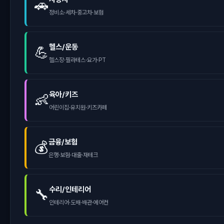
🚗
정비소·세차·중고차·보험
헬스/운동
💪
헬스장·필라테스·요가·PT
육아/키즈
👶
어린이집·유치원·키즈카페
금융/보험
💰
은행·보험·대출·재테크
수리/인테리어
🔧
인테리어·도배·배관·에어컨