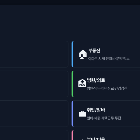
부동산
🏠
아파트 시세·전월세·분양 정보
병원/의료
🏥
병원·약국·야간진료·건강검진
취업/알바
💼
알바·채용·재택근무·투잡
뷰티/미용