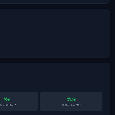
북구
광산구
남대·첨단지구
송정역·하남산단