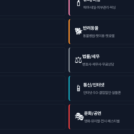
💄
헤어·네일·피부관리·왁싱
반려동물
🐕
동물병원·펫미용·펫호텔
법률/세무
⚖️
변호사·세무사·무료상담
통신/인터넷
📱
인터넷·5G·결합할인·알뜰폰
문화/공연
🎭
영화·뮤지컬·전시·페스티벌