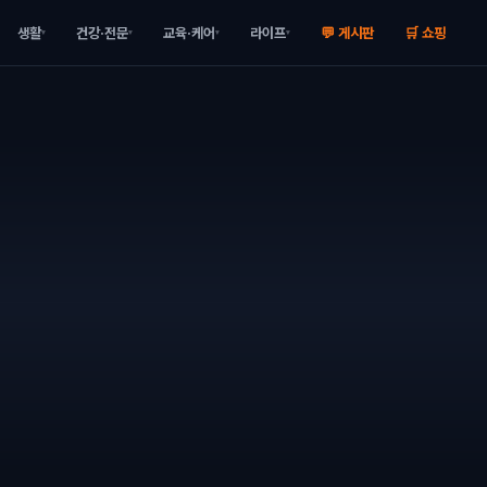
생활
건강·전문
교육·케어
라이프
💬 게시판
🛒 쇼핑
▾
▾
▾
▾